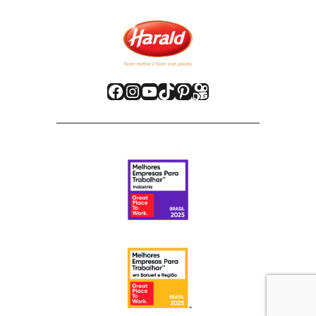
Facebook
Instagram
Youtube
TikTok
Pinterest
Kwai