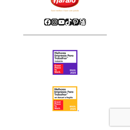
Facebook
Instagram
Youtube
TikTok
Pinterest
Kwai