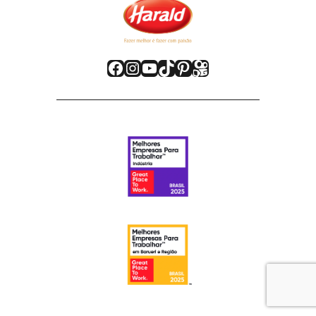
Facebook
Instagram
Youtube
TikTok
Pinterest
Kwai