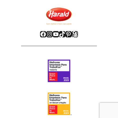
Facebook
Instagram
Youtube
TikTok
Pinterest
Kwai