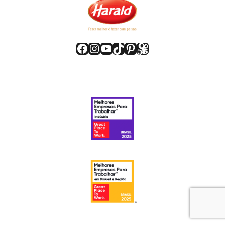
Facebook
Instagram
Youtube
TikTok
Pinterest
Kwai