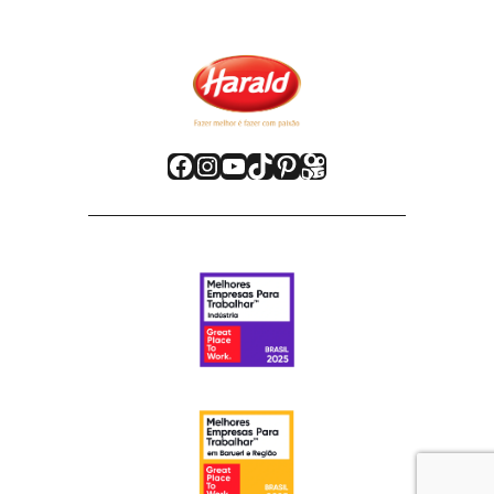
Facebook
Instagram
Youtube
TikTok
Pinterest
Kwai