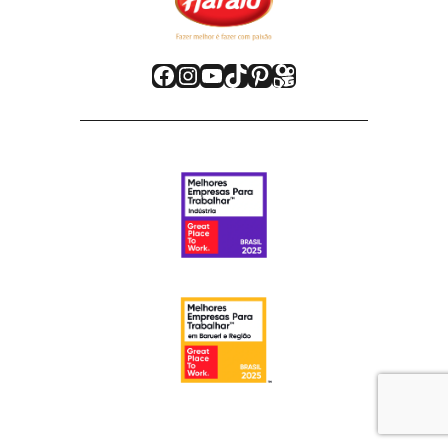
Facebook
Instagram
Youtube
TikTok
Pinterest
Kwai