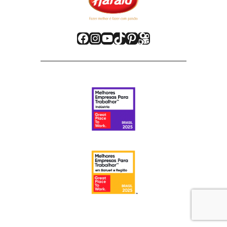
Facebook
Instagram
Youtube
TikTok
Pinterest
Kwai