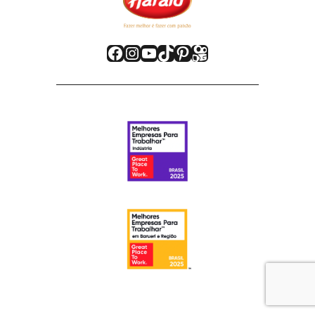
Facebook
Instagram
Youtube
TikTok
Pinterest
Kwai