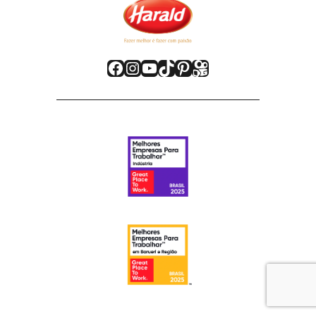
Facebook
Instagram
Youtube
TikTok
Pinterest
Kwai