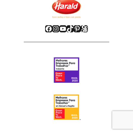
Facebook
Instagram
Youtube
TikTok
Pinterest
Kwai