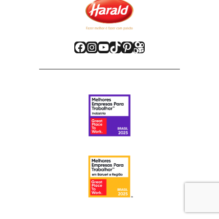
Facebook
Instagram
Youtube
TikTok
Pinterest
Kwai