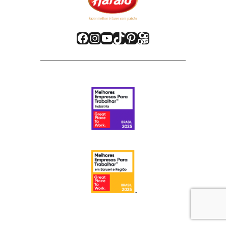
Facebook
Instagram
Youtube
TikTok
Pinterest
Kwai