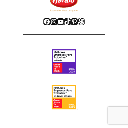
Facebook
Instagram
Youtube
TikTok
Pinterest
Kwai