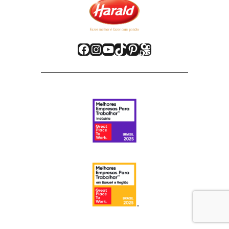
Facebook
Instagram
Youtube
TikTok
Pinterest
Kwai