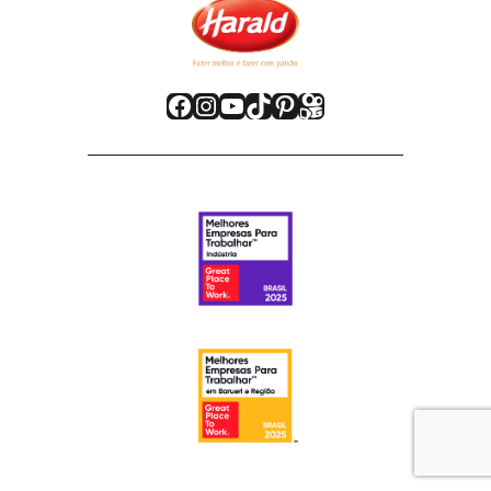
Facebook
Instagram
Youtube
TikTok
Pinterest
Kwai