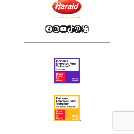
Facebook
Instagram
Youtube
TikTok
Pinterest
Kwai