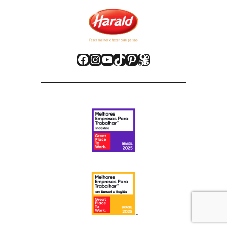
Facebook
Instagram
Youtube
TikTok
Pinterest
Kwai