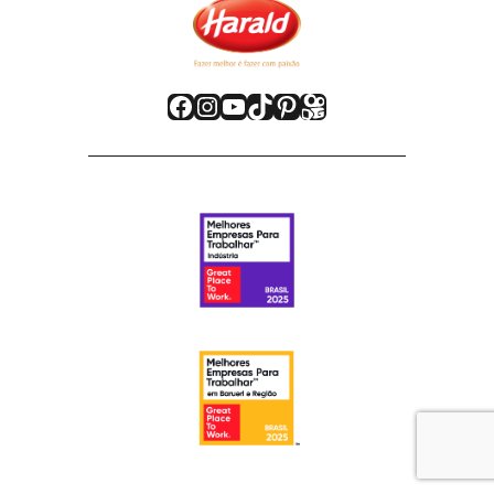
Facebook
Instagram
Youtube
TikTok
Pinterest
Kwai