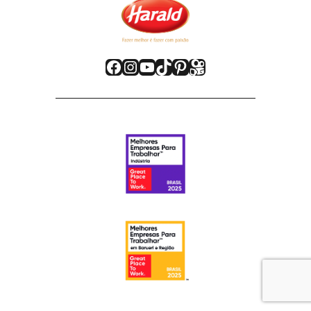
Facebook
Instagram
Youtube
TikTok
Pinterest
Kwai