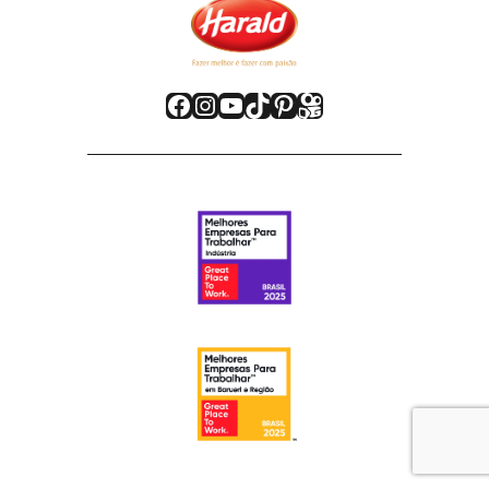
Facebook
Instagram
Youtube
TikTok
Pinterest
Kwai