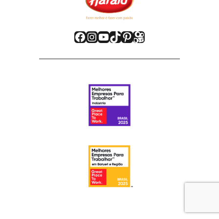
Facebook
Instagram
Youtube
TikTok
Pinterest
Kwai