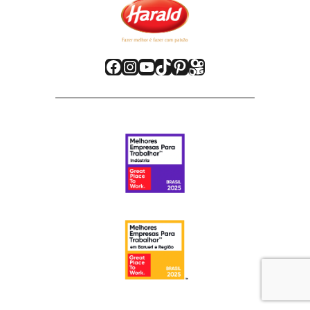
Facebook
Instagram
Youtube
TikTok
Pinterest
Kwai