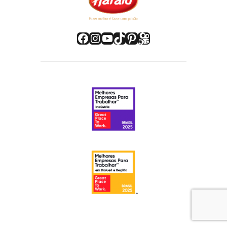
Facebook
Instagram
Youtube
TikTok
Pinterest
Kwai