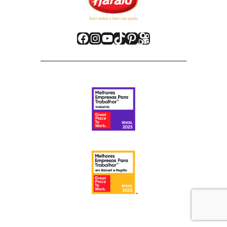
Facebook
Instagram
Youtube
TikTok
Pinterest
Kwai