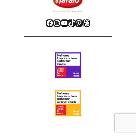
Facebook
Instagram
Youtube
TikTok
Pinterest
Kwai