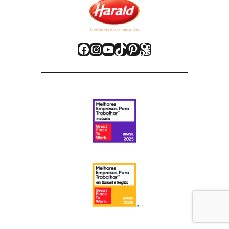
Facebook
Instagram
Youtube
TikTok
Pinterest
Kwai