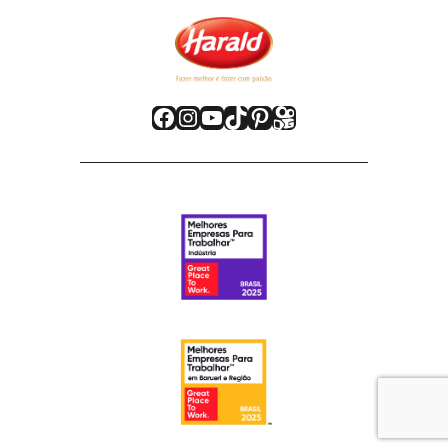
Facebook
Instagram
Youtube
TikTok
Pinterest
Kwai