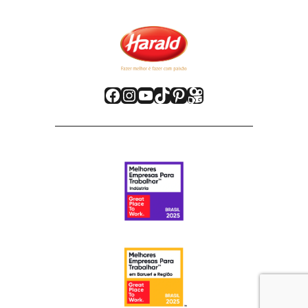
Facebook
Instagram
Youtube
TikTok
Pinterest
Kwai