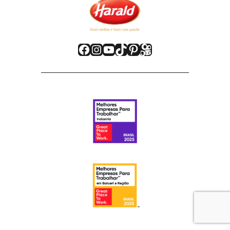
Facebook
Instagram
Youtube
TikTok
Pinterest
Kwai