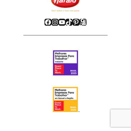
Facebook
Instagram
Youtube
TikTok
Pinterest
Kwai