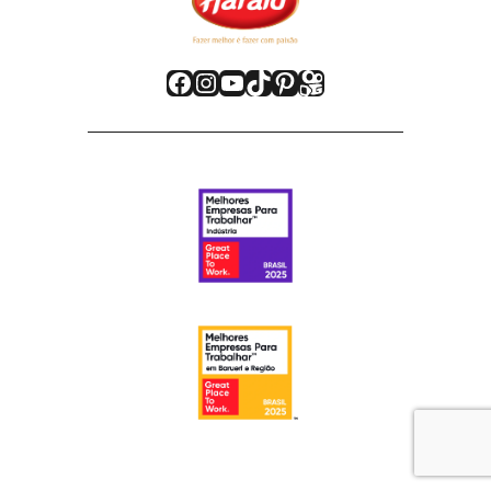
Facebook
Instagram
Youtube
TikTok
Pinterest
Kwai