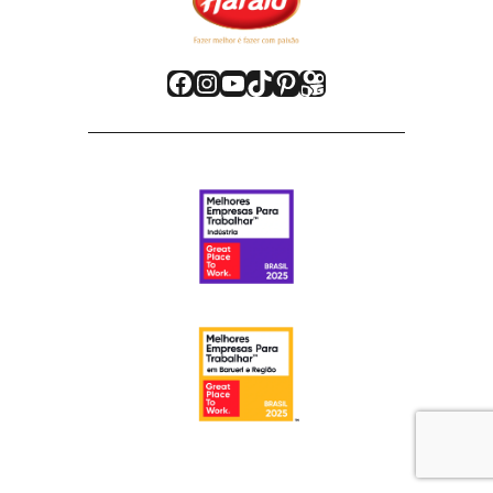
Facebook
Instagram
Youtube
TikTok
Pinterest
Kwai