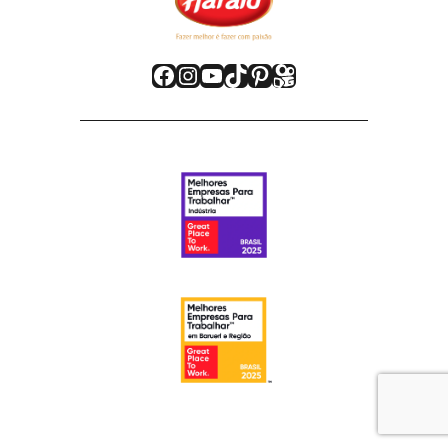
Facebook
Instagram
Youtube
TikTok
Pinterest
Kwai