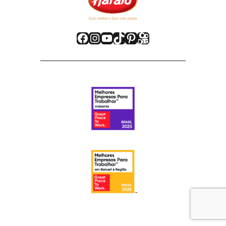
Facebook
Instagram
Youtube
TikTok
Pinterest
Kwai