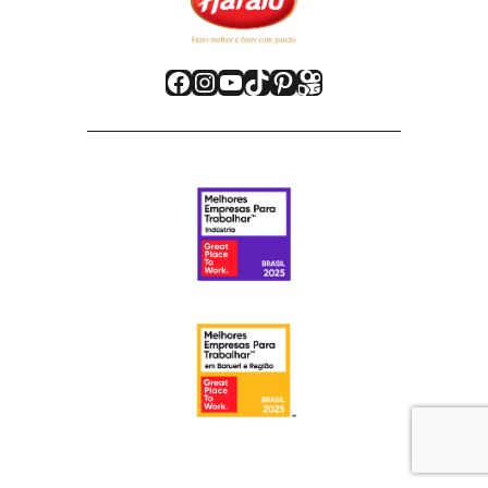
Facebook
Instagram
Youtube
TikTok
Pinterest
Kwai