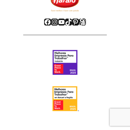
Facebook
Instagram
Youtube
TikTok
Pinterest
Kwai