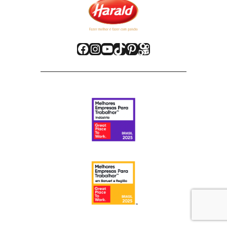
Facebook
Instagram
Youtube
TikTok
Pinterest
Kwai