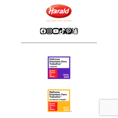
Facebook
Instagram
Youtube
TikTok
Pinterest
Kwai