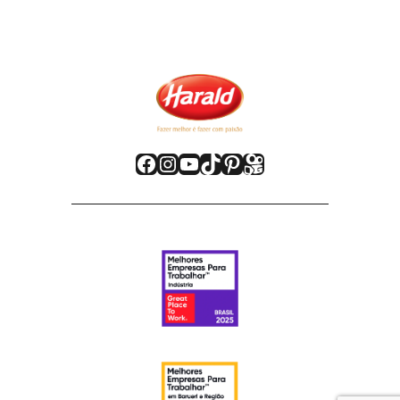
Facebook
Instagram
Youtube
TikTok
Pinterest
Kwai