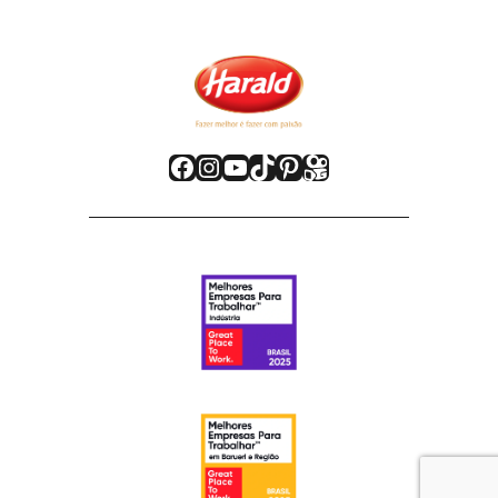
Facebook
Instagram
Youtube
TikTok
Pinterest
Kwai