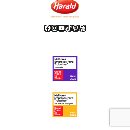
Facebook
Instagram
Youtube
TikTok
Pinterest
Kwai