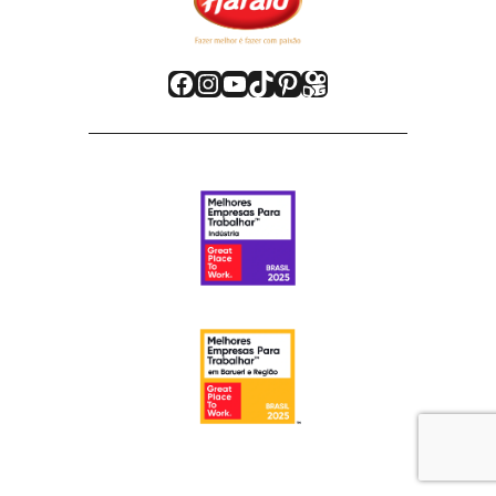
Facebook
Instagram
Youtube
TikTok
Pinterest
Kwai