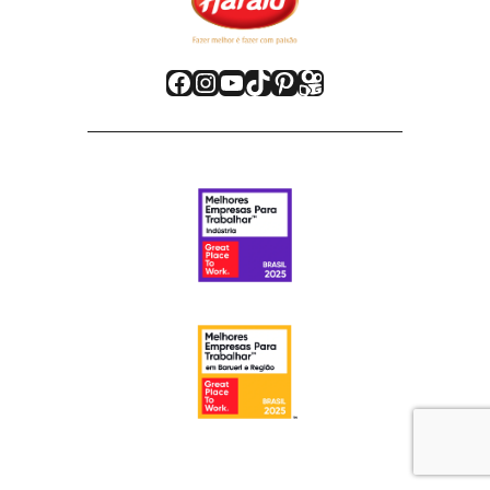
Facebook
Instagram
Youtube
TikTok
Pinterest
Kwai