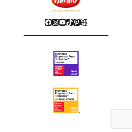
Facebook
Instagram
Youtube
TikTok
Pinterest
Kwai