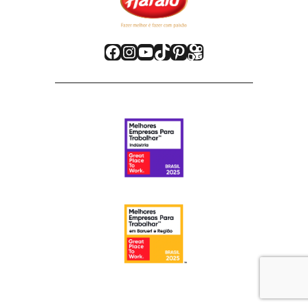
Facebook
Instagram
Youtube
TikTok
Pinterest
Kwai