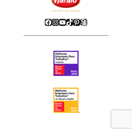
Facebook
Instagram
Youtube
TikTok
Pinterest
Kwai