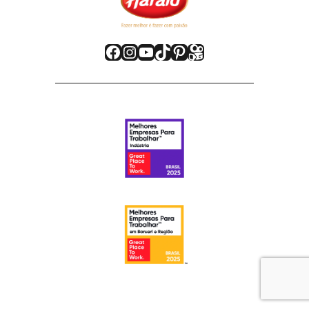
Facebook
Instagram
Youtube
TikTok
Pinterest
Kwai