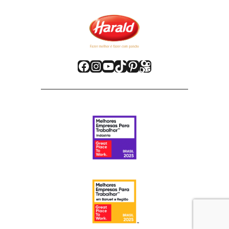
Facebook
Instagram
Youtube
TikTok
Pinterest
Kwai