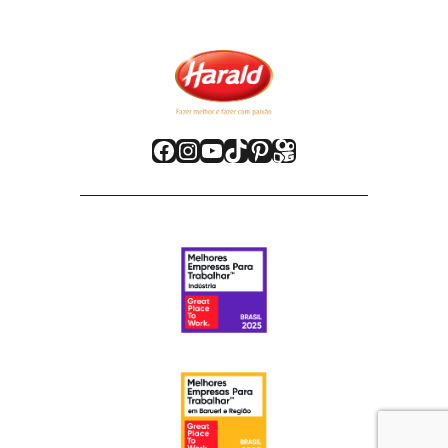
Facebook
Instagram
Youtube
TikTok
Pinterest
Kwai